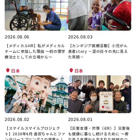
2026.08.06
2026.08.03
【メディカルHR】私がメディカル
【カンボジア医療活動】小児がん
チームに参加した理由 〜初の理学
患者story －涙の日々の先に見え
療法士としての立場から〜
た笑顔－
日本
日本
2026.08.02
2026.08.01
【スマイルスマイルプロジェク
【災害支援・対策（iER）】災害後
ト】2026年6月 香鈴ちゃんとファ
も健康に暮らし続けるために ～寄
ンタジースプリングスの世界へ！
り添う支援から生まれた地域のつ