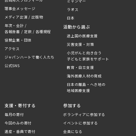
ミャンマー
理事会メッセージ
ラオス
メディア出演 / 出版物
日本
年次・会計 /
活動から選ぶ
各報告書 / 定款 / 各種規程
途上国の医療支援
協賛企業・団体
災害支援・対策
アクセス
小児がんと向き合う
ジャパンハートで働く人たち
子どもと家族をサポート
公式SNS
教育・自立支援
海外医療人材の育成
日本の離島・へき地の
地域医療支援
支援・寄付する
参加する
毎月の寄付
ボランティアに参加する
今回のみの寄付
イベントに参加する
遺産・香典で寄付
会員になる