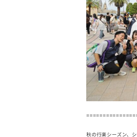
===============
秋の行楽シーズン、