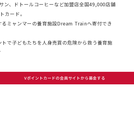
ナサン、ドトールコーヒーなど加盟店全国49,000店舗
ントカード。
ミャンマーの養育施設Dream Trainへ寄付でき
ントで子どもたちを人身売買の危険から救う養育施
？
Vポイントカードの会員サイトから募金する