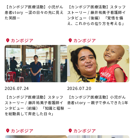
【カンボジア医療活動】小児がん
【カンボジア医療活動】スタッフ
患者story －涙の日々の先に見え
ストーリー / 藤井祐美子看護師イ
た笑顔－
ンタビュー（後編） 「覚悟を備
え、これからの在り方を考える」
カンボジア
カンボジア
2026.07.24
2026.07.20
【カンボジア医療活動】スタッフ
【カンボジア医療活動】小児がん
ストーリー / 藤井祐美子看護師イ
患者story －親子で歩んできた1年
ンタビュー（前編） 「知識と経験
－
を総動員して奔走した日々」
カンボジア
カンボジア