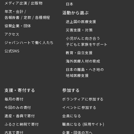
メディア出演 / 出版物
日本
年次・会計 /
活動から選ぶ
各報告書 / 定款 / 各種規程
途上国の医療支援
協賛企業・団体
災害支援・対策
アクセス
小児がんと向き合う
ジャパンハートで働く人たち
子どもと家族をサポート
公式SNS
教育・自立支援
海外医療人材の育成
日本の離島・へき地の
地域医療支援
支援・寄付する
参加する
毎月の寄付
ボランティアに参加する
今回のみの寄付
イベントに参加する
遺産・香典で寄付
会員になる
ふるさと納税で寄付
職員になる (採用サイト)
古本で寄付
企業・団体の方へ