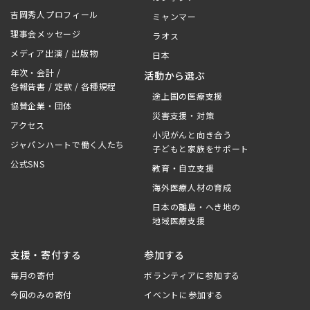
吉岡秀人プロフィール
ミャンマー
理事会メッセージ
ラオス
メディア出演 / 出版物
日本
年次・会計 /
活動から選ぶ
各報告書 / 定款 / 各種規程
途上国の医療支援
協賛企業・団体
災害支援・対策
アクセス
小児がんと向き合う
ジャパンハートで働く人たち
子どもと家族をサポート
公式SNS
教育・自立支援
海外医療人材の育成
日本の離島・へき地の
地域医療支援
支援・寄付する
参加する
毎月の寄付
ボランティアに参加する
今回のみの寄付
イベントに参加する