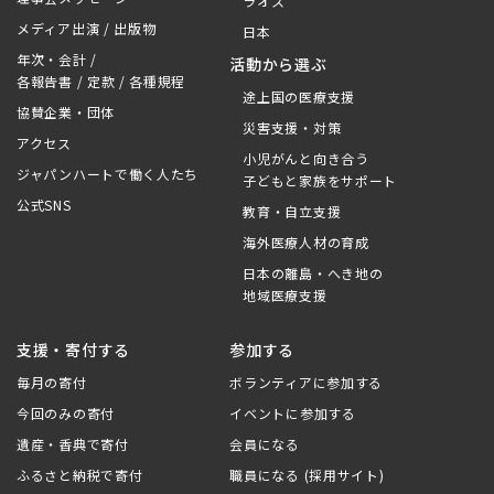
ラオス
メディア出演 / 出版物
日本
年次・会計 /
活動から選ぶ
各報告書 / 定款 / 各種規程
途上国の医療支援
協賛企業・団体
災害支援・対策
アクセス
小児がんと向き合う
ジャパンハートで働く人たち
子どもと家族をサポート
公式SNS
教育・自立支援
海外医療人材の育成
日本の離島・へき地の
地域医療支援
支援・寄付する
参加する
毎月の寄付
ボランティアに参加する
今回のみの寄付
イベントに参加する
遺産・香典で寄付
会員になる
ふるさと納税で寄付
職員になる (採用サイト)