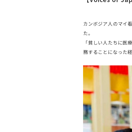
カンボジア人のマイ
た。
「貧しい人たちに医
務することになった