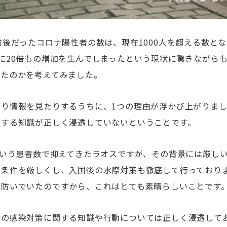
前後だったコロナ陽性者の数は、現在1000人を超える数と
に20倍もの増加を生んでしまったという現状に驚きながら
ったのかを考えてみました。
たり情報を見たりするうちに、1つの理由が浮かび上がりま
関する知識が正しく浸透していないということです。
という患者数で抑えてきたラオスですが、その背景には厳し
国条件を厳しくし、入国後の水際対策も徹底して行っており
を防いでいたのですから、これはとても素晴らしいことです
々の感染対策に関する知識や行動については正しく浸透して