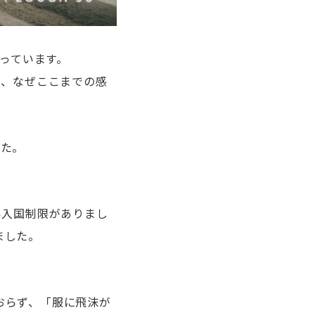
なっています。
も、なぜここまでの感
した。
い入国制限がありまし
ました。
。
おらず、「服に飛沫が