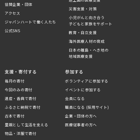
協賛企業・団体
災害支援・対策
アクセス
小児がんと向き合う
ジャパンハートで働く人たち
子どもと家族をサポート
公式SNS
教育・自立支援
海外医療人材の育成
日本の離島・へき地の
地域医療支援
支援・寄付する
参加する
毎月の寄付
ボランティアに参加する
今回のみの寄付
イベントに参加する
遺産・香典で寄付
会員になる
ふるさと納税で寄付
職員になる (採用サイト)
古本で寄付
企業・団体の方へ
里親として生活を支える
医療従事者の方へ
物品・洋服で寄付