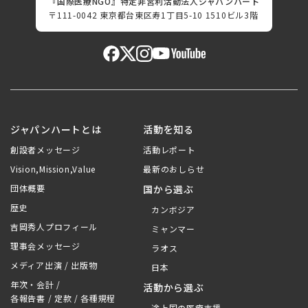
『国際医療NGO』特定非営利活動法人ジャパンハート
〒111-0042 東京都台東区寿1丁目5-10 1510ビル3階
ジャパンハートとは
活動を知る
創設者メッセージ
活動レポート
Vision,Mission,Value
最新のおしらせ
団体概要
国から選ぶ
歴史
カンボジア
吉岡秀人プロフィール
ミャンマー
理事会メッセージ
ラオス
メディア出演 / 出版物
日本
年次・会計 /
活動から選ぶ
各報告書 / 定款 / 各種規程
途上国の医療支援