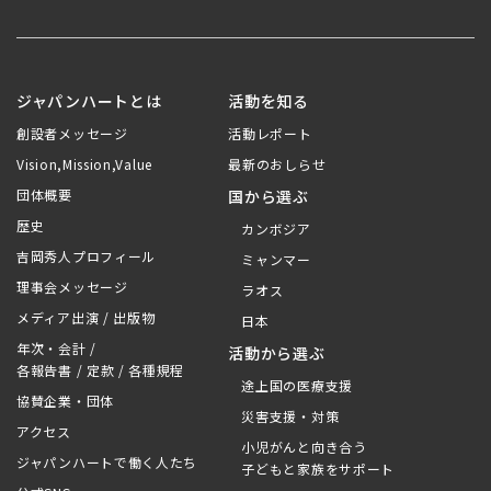
ジャパンハートとは
活動を知る
創設者メッセージ
活動レポート
Vision,Mission,Value
最新のおしらせ
団体概要
国から選ぶ
歴史
カンボジア
吉岡秀人プロフィール
ミャンマー
理事会メッセージ
ラオス
メディア出演 / 出版物
日本
年次・会計 /
活動から選ぶ
各報告書 / 定款 / 各種規程
途上国の医療支援
協賛企業・団体
災害支援・対策
アクセス
小児がんと向き合う
ジャパンハートで働く人たち
子どもと家族をサポート