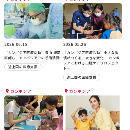
2026.06.15
2026.05.26
【カンボジア医療活動】青山 興司
【カンボジア医療活動】小さな習
医師ら、カンボジアでの手術活動
慣がつくる、大きな変化 ―カンボ
ジアにおける口腔ケアプロジェク
途上国の医療支援
ト―
途上国の医療支援
カンボジア
カンボジア