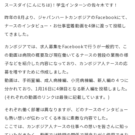
スースダイ(こんにちは)！学生インターンの佐々木です！
昨年の8月より、ジャパンハートカンボジアのFacebookにて、
ナースのインタビュー・お仕事密着動画を4弾に渡って投稿し
てきました。
カンボジアでは、求人募集をFacebookで行うが一般的で、こ
の動画は病院の概要及び現在働いてるナースの普段の業務の様
子などを紹介した内容になっており、カンボジア人ナースの応
募を増やすために作成しました。
動画は、手術室編、成人病棟編、小児病棟編、新人編の４つに
分かれており、1月16日に4弾目となる新人編を投稿しました。
(それぞれの動画のリンクは最後に記載しています。)
それぞれ働く部署は異なりますが、どのナースのインタビュー
も熱い想いが伝わってくる本当に素敵な内容でした。
ここでは、カンボジア人ナースの仕事への想いを皆さんに知っ
ていただきたく、動画では時間の関係で残念ながら使用できな