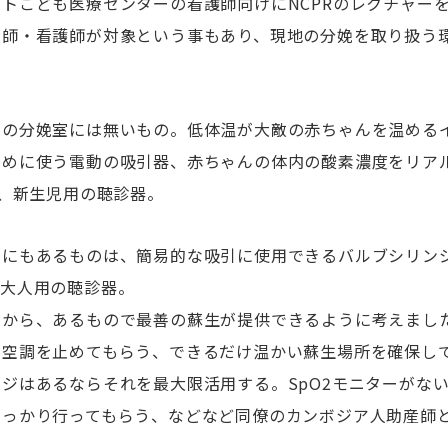
トこども医療センターの看護師向けにNCPRのレクチャー
産師・看護師が対象という事もあり、現地の分娩を取り扱う
ーの分娩室には無いもの。低体温が大敵の赤ちゃんを温める
ために使う電動の吸引器、赤ちゃんの体内の酸素濃度をリア
ー、新生児用の聴診器。
室にもあるものは、簡易的な吸引に使用できるバルブシリン
、大人用の聴診器。
すから、あるもので最善の蘇生が提供できるように考えまし
、空調を止めてもらう、できるだけ温かい蘇生場所を確保し
ジはあるならそれを最大限活用する。SpO2モニターがな
しっかり行ってもらう、などなど同僚のカンボジア人助産師