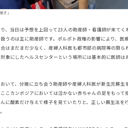
様子」
り、当日は予想を上回って23人の助産師・看護師が来てく
を扱うのは主に助産師です。ポルポト政権の影響により、医
割合はまだまだ少なく、産婦人科医も都市部の病院等の限ら
回対象にしたヘルスセンターという場所には基本的に医師は
において、分娩に立ち会う助産師や産婦人科医が新生児蘇生
、ここカンボジアにおいては泣かない赤ちゃんの足をもって
ゃんに酸素だけ与えて様子を見ていたりと、正しい蘇生法を
す。