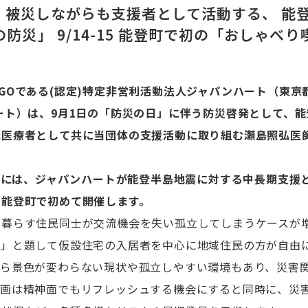
】 被災しながらも支援者として活動する、 能
防災」 9/14-15 能登町で初の「おしゃべ
GOである(認定)特定非営利活動法人ジャパンハート（東京
ート）は、9月1日の「防災の日」に伴う防災啓発として、
元医療者として共に当団体の支援活動に取り組む瀬島照弘医
5日には、ジャパンハートが能登半島地震に対する中長期支援
を能登町で初めて開催します。
で暮らす住民同士が交流機会を失い孤立してしまうケースが
茶」と題して仮設住宅の入居者を中心に地域住民の方が自由
から景色が変わらない現状や孤立しやすい環境もあり、災害
企画は精神面でもリフレッシュする機会にすると同時に、災