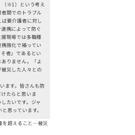
」（※1）という考え
援者間でのトラブル
えば要介護者に対し
や連携によって防ぐ
支援現場では多職種
連携強化で補ってい
よそ者」であるとい
はありません。「よ
が被災した人々との
います。皆さんも防
だけたらと思いま
いしたいです。ジャ
いと思っています。
の困難を超えること―被災