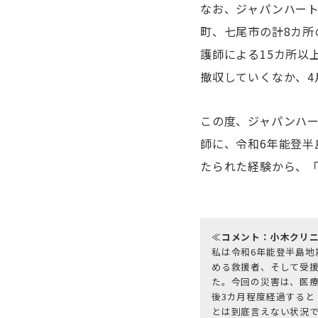
なお、ジャパンハート
町、七尾市の計8カ
護師による15カ所以
撤収していくなか、4
この度、ジャパンハ
師に、令和6年能登
たられた経験から、
≪
コメント：小木クリニ
私は令和6年能登半島
める救援者、そして受援
た。今回の災害は、医
後3カ月程度経過すると
とは到底言えない状況