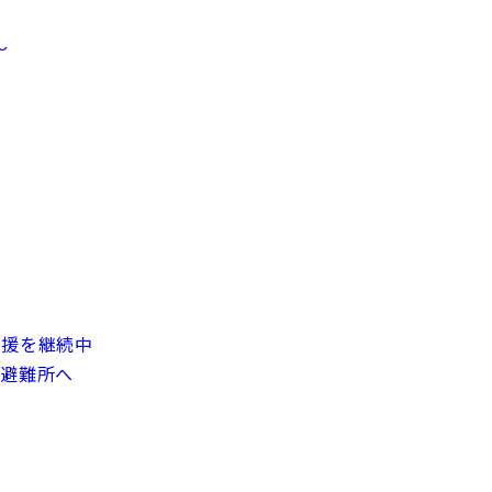
～
支援を継続中
る避難所へ