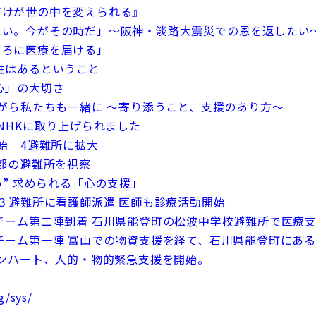
者だけが世の中を変えられる』
をしたい。今がその時だ」～阪神・淡路大震災での恩を返したい
ところに医療を届ける」
能性はあるということ
る心」の大切さ
合いながら私たちも一緒に 〜寄り添うこと、支援のあり方～
動がNHKに取り上げられました
開始 4避難所に拡大
沿岸部の避難所を視察
怖い” 求められる「心の支援」
町の計３避難所に看護師派遣 医師も診療活動開始
ト医療チーム第二陣到着 石川県能登町の松波中学校避難所で医療
ト医療チーム第一陣 富山での物資支援を経て、石川県能登町にあ
ジャパンハート、人的・物的緊急支援を開始。
g/sys/