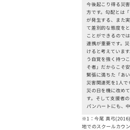
今後起こり得る災害
方です。勾配とは
が発生する、また
て差別的な態度を
ことができるので
連携が重要です。
けると考えていま
う自覚を強く持つ
そ者」だからこそ
緊張に満ちた「あ
災害関連死を1人で
災の日を機に改め
す。そして支援者
パンハートにも、
※1：今尾 真弓(20
地でのスクールカウ