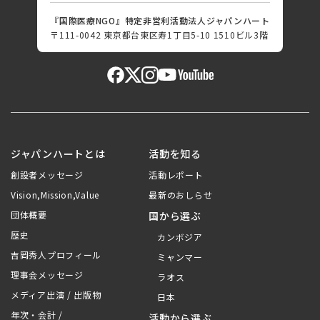
『国際医療NGO』特定非営利活動法人ジャパンハート
〒111-0042 東京都台東区寿1丁目5-10 1510ビル3階
ジャパンハートとは
活動を知る
創設者メッセージ
活動レポート
Vision,Mission,Value
最新のおしらせ
団体概要
国から選ぶ
歴史
カンボジア
吉岡秀人プロフィール
ミャンマー
理事会メッセージ
ラオス
メディア出演 / 出版物
日本
年次・会計 /
活動から選ぶ