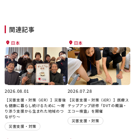
関連記事
日本
日本
2026.08.01
2026.07.28
【災害支援・対策（iER）】災害後
【災害支援・対策（iER）】医療ス
も健康に暮らし続けるために ～寄
テップアップ研修「DVTの概論・
り添う支援から生まれた地域のつ
エコー検査」を開催
ながり～
災害支援・対策
災害支援・対策