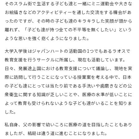
そのスラム街で生活する子ども達と一緒にミニ運動会や大きな
お絵描きなどのアクティビティーを通した交流をする機会があ
ったのですが、その時の子ども達のキラキラした笑顔が頭から
離れず、「子ども達が持つ全ての不平等を無くしたい」という
ような思いを強く抱くようになりました。
大学入学後はジャパンハートの活動国の1つでもあるラオスで
教育支援を行うサークルに所属し、現在も活動しています。
日々、発展途上国における教育支援について議論し、現地を実
際に訪問して行うことになっている授業案を考える中で、日本
の子ども達にとっては当たり前である手洗いや歯磨きなどの公
衆衛生に関する知識が乏しいことや、医療の水準が低いことに
よって教育も受けられないような子ども達がいることを知りま
した。
私自身、父の影響で幼いころに医療の道を目指したこともあり
ましたが、結局は違う道に進むことになりました。