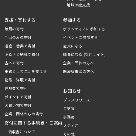
地域医療支援
支援・寄付する
参加する
毎月の寄付
ボランティアに参加する
今回のみの寄付
イベントに参加する
遺産・香典で寄付
会員になる
ふるさと納税で寄付
職員になる (採用サイト)
古本で寄付
企業・団体の方へ
里親として生活を支える
医療従事者の方へ
物品・洋服で寄付
光熱費で寄付
お知らせ
ポイントで寄付
プレスリリース
お買い物で寄付
ご支援
企業・団体からの寄付
事務局
寄付に関する手続き・ご案内
メディア
領収書について
その他