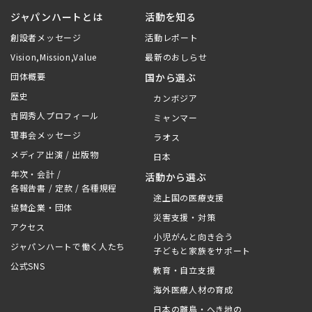
ジャパンハートとは
活動を知る
創設者メッセージ
活動レポート
Vision,Mission,Value
最新のおしらせ
団体概要
国から選ぶ
歴史
カンボジア
吉岡秀人プロフィール
ミャンマー
理事会メッセージ
ラオス
メディア出演 / 出版物
日本
年次・会計 /
活動から選ぶ
各報告書 / 定款 / 各種規程
途上国の医療支援
協賛企業・団体
災害支援・対策
アクセス
小児がんと向き合う
ジャパンハートで働く人たち
子どもと家族をサポート
公式SNS
教育・自立支援
海外医療人材の育成
日本の離島・へき地の