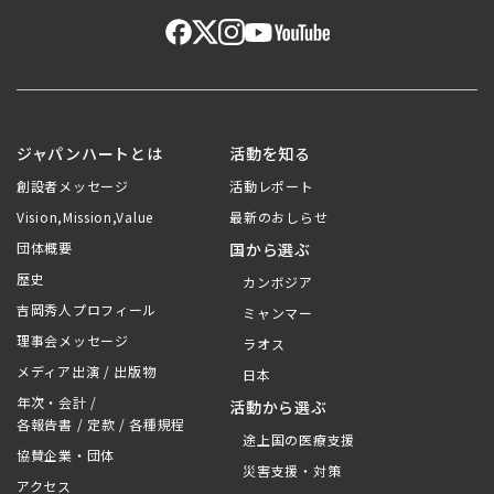
ジャパンハートとは
活動を知る
創設者メッセージ
活動レポート
Vision,Mission,Value
最新のおしらせ
団体概要
国から選ぶ
歴史
カンボジア
吉岡秀人プロフィール
ミャンマー
理事会メッセージ
ラオス
メディア出演 / 出版物
日本
年次・会計 /
活動から選ぶ
各報告書 / 定款 / 各種規程
途上国の医療支援
協賛企業・団体
災害支援・対策
アクセス