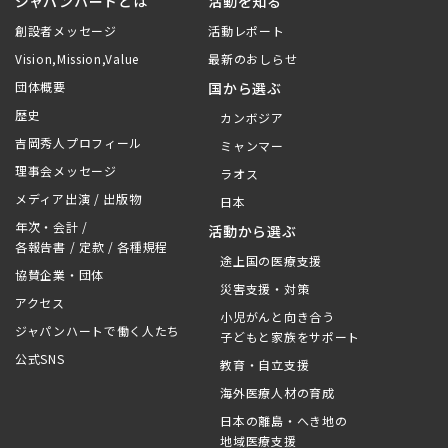
ジャパンハートとは
活動を知る
創設者メッセージ
活動レポート
Vision,Mission,Value
最新のおしらせ
団体概要
国から選ぶ
歴史
カンボジア
吉岡秀人プロフィール
ミャンマー
理事会メッセージ
ラオス
メディア出演 / 出版物
日本
年次・会計 /
活動から選ぶ
各報告書 / 定款 / 各種規程
途上国の医療支援
協賛企業・団体
災害支援・対策
アクセス
小児がんと向き合う
ジャパンハートで働く人たち
子どもと家族をサポート
公式SNS
教育・自立支援
海外医療人材の育成
日本の離島・へき地の
地域医療支援