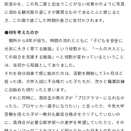
街並みを、この先二度と出会うことがない光景かのように写真
に収める観光客の姿こそが異質なものであるとふと感じると
き、この国で過ごした時間の長さに気付かされます。
●何を考えたのか
開所から8年が経ち、時間の流れとともに「子どもを安全に
元気に大きく育てる施設」という役割から、「一人の大人とし
ての自立を支援する施設」へと役割が変わっているということ
は、当初から知識としてありました。
それを自分自身で感じ始めたのは、活動を開始して3ヶ月ほど
経った頃、大学入試に不合格だった子たちが、次々と職業訓練
に出始めた頃だったと思います。
それと同時に、高校生の男の子が「プログラマーになれなか
ったら、プロサッカー選手になりたい」と言ったり、今年大学
受験を控えた子が一教科も最低合格点をクリアしていないの
に、高得点が必要な医学部への進学を希望していたりと、その
時ミャンマーのことをほとんど知らなかった日本人の私からす