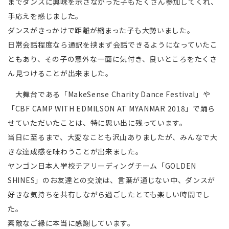
までダンスに興味を示さなかった子もたくさん参加してくれ、
手応えを感じました。
ダンスがきっかけで距離が縮まった子も大勢いました。
日常会話程度なら通訳を挟まず会話できるようになっていたこ
ともあり、その子の意外な一面に気付き、良いところをたくさ
ん見つけることが出来ました。
大舞台である「MakeSense Charity Dance Festival」や
「CBF CAMP WITH EDMILSON AT MYANMAR 2018」で踊ら
せていただいたことは、特に思い出に残っています。
当日に至るまで、大変なことも沢山ありましたが、みんなで大
きな達成感を味わうことが出来ました。
ヤンゴン日本人学校チアリーディングチーム「GOLDEN
SHINES」のお友達との交流は、言葉が通じない中、ダンスが
好きな気持ちを共有しながら過ごしたとても楽しい時間でし
た。
素敵なご縁に本当に感謝しています。