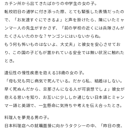
カチン州から出てきたばかりの中学生の女の子。
転校初日の通学に付き添った際、とても緊張した表情だったの
で、「お友達すぐにできるよ」と声を掛けたら、隣にいたミャ
ンマー人の先生がすかさず、「前の学校の近くには兵隊さんが
たくさんいたのかな？ヤンゴンにはいないからね。
もう何も怖いものはないよ、大丈夫」と彼女を安心させてお
り、この国の子どもが置かれている安全では無い状況に触れた
とき。
遺伝性の慢性疾患を抱える18歳の女の子。
「母も兄も同じ病気で死んでいる。だから私、結婚はしない。
早く死ぬんだから、旦那さんになる人が可哀想でしょ」彼女が
抱える思いを知り、お互いに少ししか通じない日本語とミャン
マー語と英語で、一生懸命に気持ちや考えを伝え合ったとき。
料理人を夢見る男の子。
日本料理店への就職面接に向かうタクシーの中、「昨日の夜、