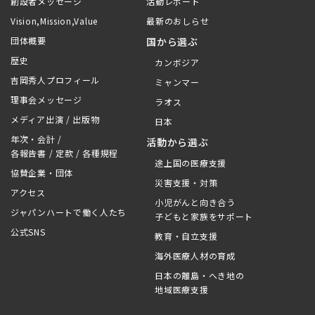
創設者メッセージ
活動レポート
Vision,Mission,Value
最新のおしらせ
団体概要
国から選ぶ
歴史
カンボジア
吉岡秀人プロフィール
ミャンマー
理事会メッセージ
ラオス
メディア出演 / 出版物
日本
年次・会計 /
活動から選ぶ
各報告書 / 定款 / 各種規程
途上国の医療支援
協賛企業・団体
災害支援・対策
アクセス
小児がんと向き合う
ジャパンハートで働く人たち
子どもと家族をサポート
公式SNS
教育・自立支援
海外医療人材の育成
日本の離島・へき地の
地域医療支援