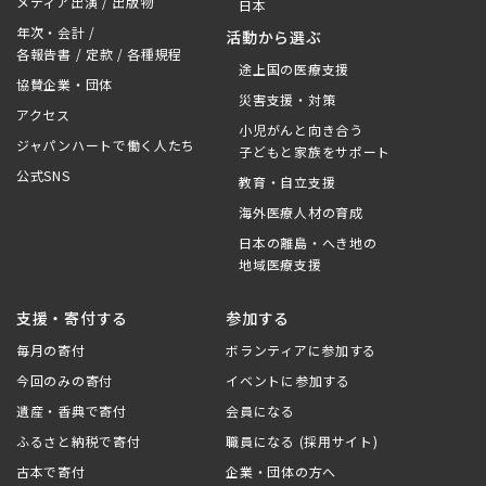
メディア出演 / 出版物
日本
年次・会計 /
活動から選ぶ
各報告書 / 定款 / 各種規程
途上国の医療支援
協賛企業・団体
災害支援・対策
アクセス
小児がんと向き合う
ジャパンハートで働く人たち
子どもと家族をサポート
公式SNS
教育・自立支援
海外医療人材の育成
日本の離島・へき地の
地域医療支援
支援・寄付する
参加する
毎月の寄付
ボランティアに参加する
今回のみの寄付
イベントに参加する
遺産・香典で寄付
会員になる
ふるさと納税で寄付
職員になる (採用サイト)
古本で寄付
企業・団体の方へ