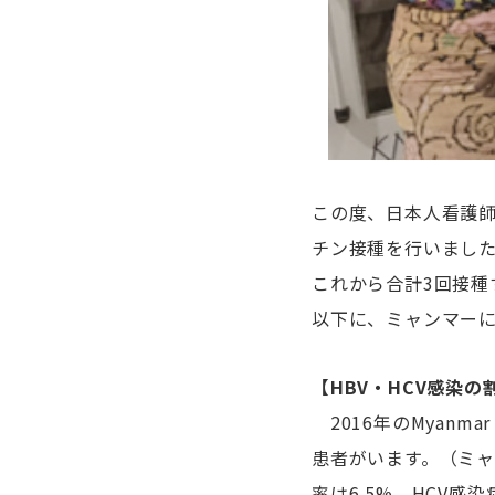
この度、日本人看護
チン接種を行いまし
これから合計3回接種
以下に、ミャンマーに
【HBV・HCV感染の
2016年のMyanm
患者がいます。（ミャ
率は6.5%、HCV感