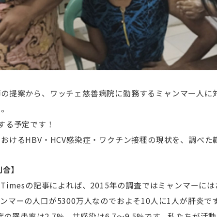
師の提案から、ワッチェ慈善病院に勤務するミャンマー人に
た。
する予定です！
おけるHBV・HCV感染症・ワクチン接種の現状を、調べた
割合】
ar Timesの記事によれば、2015年の調査ではミャンマーに
ンマーの人口が5300万人なのでおよそ10人に1人が肝炎です
染症の罹患率は2.7%、共感染は6.7〜9.5%です。私たちが