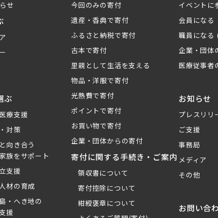
らせ
今回のみの寄付
イベントに
ぶ
遺産・香典で寄付
会員になる
ふるさと納税で寄付
職員になる 
ア
古本で寄付
企業・団体
ー
里親として生活を支える
医療従事者
物品・洋服で寄付
光熱費で寄付
選ぶ
お知らせ
ポイントで寄付
医療支援
プレスリリ
お買い物で寄付
・対策
ご支援
企業・団体からの寄付
と向き合う
事務局
家族をサポート
寄付に関する手続き・ご案内
メディア
立支援
領収書について
その他
人材の育成
寄付控除について
島・へき地の
紺綬褒章について
お問い合
支援