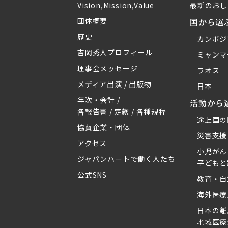
Vision,Mission,Value
最新のおし
団体概要
国から選
歴史
カンボジ
吉岡秀人プロフィール
ミャンマ
理事会メッセージ
ラオス
メディア出演 / 出版物
日本
年次・会計 /
活動から
各報告書 / 定款 / 各種規程
途上国の
協賛企業・団体
災害支援
アクセス
小児がん
ジャパンハートで働く人たち
子どもと
公式SNS
教育・自
海外医療
日本の離
地域医療