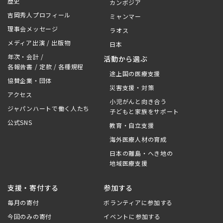
歴史
カンボジア
吉岡秀人プロフィール
ミャンマー
理事会メッセージ
ラオス
メディア出演 / 出版物
日本
年次・会計 /
活動から選ぶ
各報告書 / 定款 / 各種規程
途上国の医療支援
協賛企業・団体
災害支援・対策
アクセス
小児がんと向き合う
ジャパンハートで働く人たち
子どもと家族をサポート
公式SNS
教育・自立支援
海外医療人材の育成
日本の離島・へき地の
地域医療支援
支援・寄付する
参加する
毎月の寄付
ボランティアに参加する
今回のみの寄付
イベントに参加する