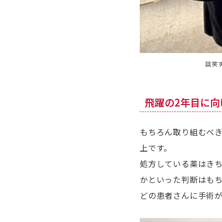
談笑
飛躍の2年目に
もちろん取り組むべ
上です。
処方している薬はき
かといった判断はも
どの患者さんに手術