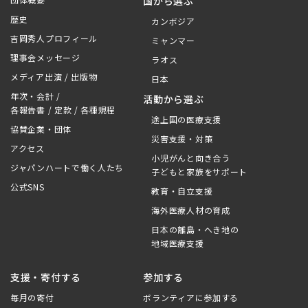
国から選ぶ
歴史
カンボジア
吉岡秀人プロフィール
ミャンマー
理事会メッセージ
ラオス
メディア出演 / 出版物
日本
年次・会計 /
活動から選ぶ
各報告書 / 定款 / 各種規程
途上国の医療支援
協賛企業・団体
災害支援・対策
アクセス
小児がんと向き合う
ジャパンハートで働く人たち
子どもと家族をサポート
公式SNS
教育・自立支援
海外医療人材の育成
日本の離島・へき地の
地域医療支援
支援・寄付する
参加する
毎月の寄付
ボランティアに参加する