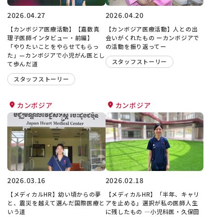
2026.04.27
2026.04.20
【カンボジア医療活動】【嘉数真
【カンボジア医療活動】人との出
理子医師インタビュー・前編】
会いがくれたもの ーカンボジアで
「やりたいことをやらせてもらっ
の活動を振り返ってー
た」—カンボジアで小児がん医とし
スタッフストーリー
て歩んだ道
スタッフストーリー
カンボジア
カンボジア
2026.03.16
2026.02.18
【メディカルHR】幼い頃からの夢
【メディカルHR】「半年、キャリ
と、震災を越えて選んだ国際医療と
アを止める」選択が私の医師人生
いう道
に残したもの ―小児科医・久保田