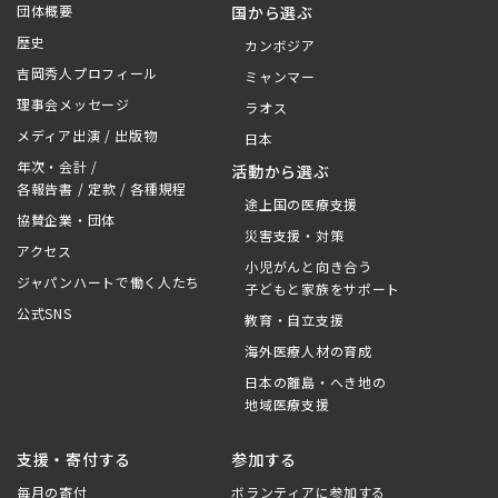
団体概要
国から選ぶ
歴史
カンボジア
吉岡秀人プロフィール
ミャンマー
理事会メッセージ
ラオス
メディア出演 / 出版物
日本
年次・会計 /
活動から選ぶ
各報告書 / 定款 / 各種規程
途上国の医療支援
協賛企業・団体
災害支援・対策
アクセス
小児がんと向き合う
ジャパンハートで働く人たち
子どもと家族をサポート
公式SNS
教育・自立支援
海外医療人材の育成
日本の離島・へき地の
地域医療支援
支援・寄付する
参加する
毎月の寄付
ボランティアに参加する