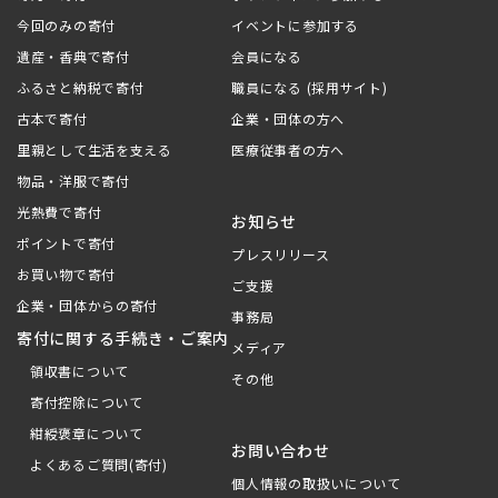
今回のみの寄付
イベントに参加する
遺産・香典で寄付
会員になる
ふるさと納税で寄付
職員になる (採用サイト)
古本で寄付
企業・団体の方へ
里親として生活を支える
医療従事者の方へ
物品・洋服で寄付
光熱費で寄付
お知らせ
ポイントで寄付
プレスリリース
お買い物で寄付
ご支援
企業・団体からの寄付
事務局
寄付に関する手続き・ご案内
メディア
領収書について
その他
寄付控除について
紺綬褒章について
お問い合わせ
よくあるご質問(寄付)
個人情報の取扱いについて