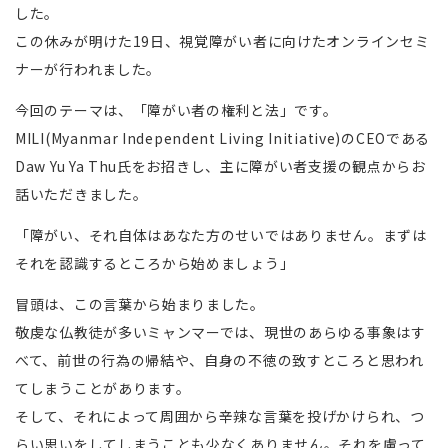
した。
この休みが明けた19日、視覚障がい者に向けたオンラインセミ
ナーが行われました。
今回のテーマは、「障がい者の権利と法」です。
MILI(Myanmar Independent Living Initiative)のCEOである
Daw Yu Ya Thu氏をお招きし、主に障がい者支援の観点からお
話いただきました。
「障がい、それ自体はあなた方のせいではありません。まずは
それを認識するところから始めましょう」
冒頭は、この言葉から始まりました。
敬虔な仏教徒が多いミャンマーでは、現世のあらゆる事象はす
べて、前世の行為の帰結や、自身の不徳の致すところと思われ
てしまうことがあります。
そして、それによって周囲から辛辣な言葉を投げかけられ、つ
らい思いをしてしまうことも少なくありません。それを慮って