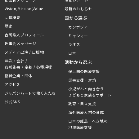
Vision,Mission,Value
最新のおしらせ
団体概要
国から選ぶ
歴史
カンボジア
吉岡秀人プロフィール
ミャンマー
理事会メッセージ
ラオス
メディア出演 / 出版物
日本
年次・会計 /
活動から選ぶ
各報告書 / 定款 / 各種規程
途上国の医療支援
協賛企業・団体
災害支援・対策
アクセス
小児がんと向き合う
ジャパンハートで働く人たち
子どもと家族をサポート
公式SNS
教育・自立支援
海外医療人材の育成
日本の離島・へき地の
地域医療支援