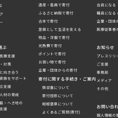
ぶ
遺産・香典で寄付
会員になる
ふるさと納税で寄付
職員になる 
ア
古本で寄付
企業・団体
ー
里親として生活を支える
医療従事者
物品・洋服で寄付
光熱費で寄付
選ぶ
お知らせ
ポイントで寄付
医療支援
プレスリリ
お買い物で寄付
・対策
ご支援
企業・団体からの寄付
と向き合う
事務局
家族をサポート
寄付に関する手続き・ご案内
メディア
立支援
領収書について
その他
人材の育成
寄付控除について
島・へき地の
紺綬褒章について
お問い合
支援
よくあるご質問(寄付)
個人情報の