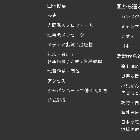
団体概要
国から選
歴史
カンボジ
吉岡秀人プロフィール
ミャンマ
理事会メッセージ
ラオス
メディア出演 / 出版物
日本
年次・会計 /
活動から
各報告書 / 定款 / 各種規程
途上国の
協賛企業・団体
災害支援
アクセス
小児がん
ジャパンハートで働く人たち
子どもと
公式SNS
教育・自
海外医療
日本の離
地域医療