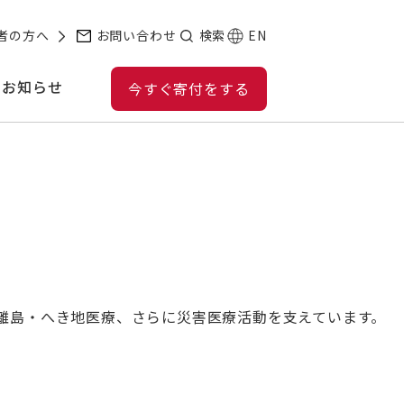
方（RIKAjob・ジャパンハートスタッフ）や、国内外で
者の方へ
お問い合わせ
検索
EN
お知らせ
今すぐ寄付をする
離島・へき地医療、さらに災害医療活動を支えています。