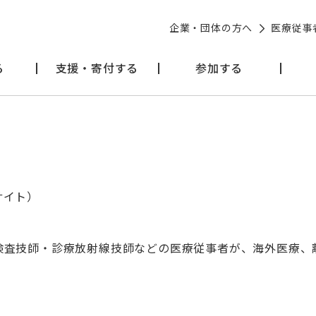
ランティア」として参加する方法だけでなく、給与のある働き
企業・団体の方へ
医療従事
があります。
る
支援・寄付する
参加する
てみませんか？
サイト）
検査技師・診療放射線技師などの医療従事者が、海外医療、