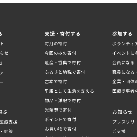
る
支援・寄付する
参加する
ト
毎月の寄付
ボランティ
らせ
今回のみの寄付
イベントに
ぶ
遺産・香典で寄付
会員になる
ふるさと納税で寄付
職員になる 
ア
古本で寄付
企業・団体
ー
里親として生活を支える
医療従事者
物品・洋服で寄付
光熱費で寄付
選ぶ
お知らせ
ポイントで寄付
医療支援
プレスリリ
お買い物で寄付
・対策
ご支援