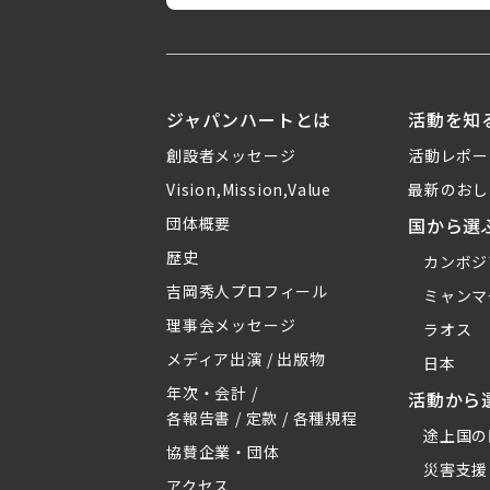
ジャパンハートとは
活動を知
創設者メッセージ
活動レポー
Vision,Mission,Value
最新のおし
団体概要
国から選
歴史
カンボジ
吉岡秀人プロフィール
ミャンマ
理事会メッセージ
ラオス
メディア出演 / 出版物
日本
年次・会計 /
活動から
各報告書 / 定款 / 各種規程
途上国の
協賛企業・団体
災害支援
アクセス