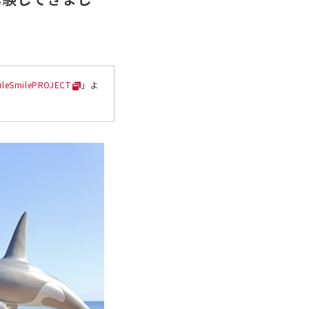
ileSmilePROJECT
」よ