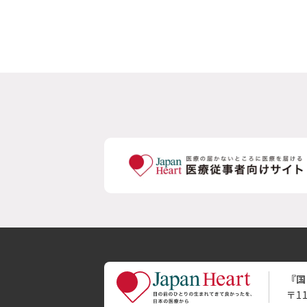
『国
〒1