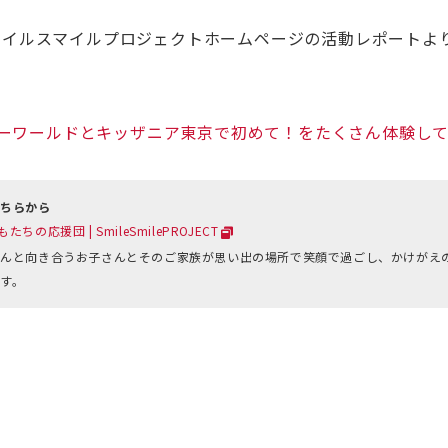
マイルスマイルプロジェクトホームページの活動レポートよ
川シーワールドとキッザニア東京で初めて！をたくさん体験し
こちらから
の応援団 | SmileSmilePROJECT
んと向き合うお子さんとそのご家族が思い出の場所で笑顔で過ごし、かけがえ
す。