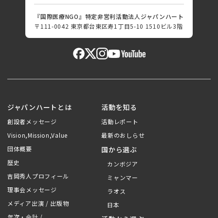
『国際医療NGO』特定非営利活動法人ジャパンハート
〒111-0042 東京都台東区寿1丁目5-10 1510ビル3階
ジャパンハートとは
活動を知る
創設者メッセージ
活動レポート
Vision,Mission,Value
最新のおしらせ
団体概要
国から選ぶ
歴史
カンボジア
吉岡秀人プロフィール
ミャンマー
理事会メッセージ
ラオス
メディア出演 / 出版物
日本
年次・会計 /