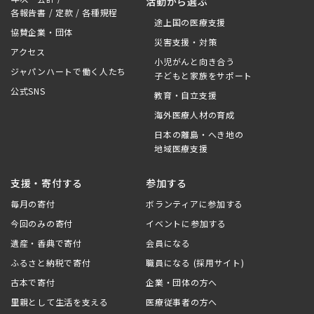
活動から選ぶ
各報告書 / 定款 / 各種規程
途上国の医療支援
協賛企業・団体
災害支援・対策
アクセス
小児がんと向き合う
ジャパンハートで働く人たち
子どもと家族をサポート
公式SNS
教育・自立支援
海外医療人材の育成
日本の離島・へき地の
地域医療支援
支援・寄付する
参加する
毎月の寄付
ボランティアに参加する
今回のみの寄付
イベントに参加する
遺産・香典で寄付
会員になる
ふるさと納税で寄付
職員になる (採用サイト)
古本で寄付
企業・団体の方へ
里親として生活を支える
医療従事者の方へ