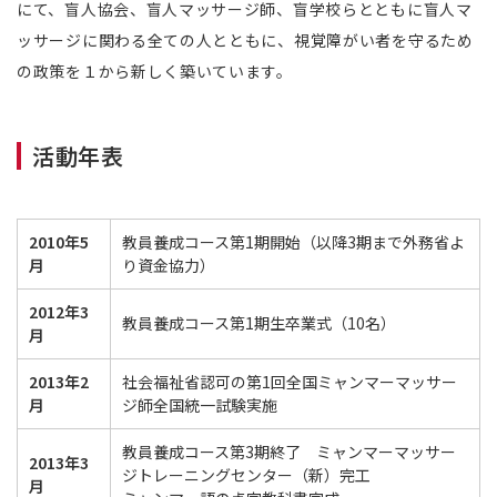
にて、盲人協会、盲人マッサージ師、盲学校らとともに盲人マ
ッサージに関わる全ての人とともに、視覚障がい者を守るため
の政策を１から新しく築いています。
活動年表
2010年5
教員養成コース第1期開始（以降3期まで外務省よ
月
り資金協力）
2012年3
教員養成コース第1期生卒業式（10名）
月
2013年2
社会福祉省認可の第1回全国ミャンマーマッサー
月
ジ師全国統一試験実施
教員養成コース第3期終了 ミャンマーマッサー
2013年3
ジトレーニングセンター（新）完工
月