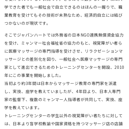
学できた者でも一般社会で自立できるのはほんの一握りで、職
業教育を受けてもその技術が未熟なため、経済的自立には結び
つかないのが現状です。
そこでジャパンハートでは外務省の日本NGO連携無償資金協力
を受け、ミャンマー社会福祉省の協力のもと、視覚障がい者ら
に医療マッサージの専門指導を受けさせ、リラクゼーションマ
ッサージとの差別化を図り、一般社会へ医療マッサージの専門
家として進出できるためのトレーニングセンターを開設、2010
年にこの事業を開始しました。
当初より約3年間は日本からマッサージ教育の専門家を派遣
し、実技、座学を教えていましたが、4年目より、日本人専門
家の監督下、複数のミャンマー人指導者が共同して、実技、座
学を教えています。
トレーニングセンターの学生以外の視覚障がい者たちに対して
は、日本より盲学校教諭や国家資格を持つマッサージ店の店舗