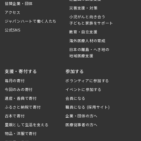
協賛企業・団体
災害支援・対策
アクセス
小児がんと向き合う
ジャパンハートで働く人たち
子どもと家族をサポート
公式SNS
教育・自立支援
海外医療人材の育成
日本の離島・へき地の
地域医療支援
支援・寄付する
参加する
毎月の寄付
ボランティアに参加する
今回のみの寄付
イベントに参加する
遺産・香典で寄付
会員になる
ふるさと納税で寄付
職員になる (採用サイト)
古本で寄付
企業・団体の方へ
里親として生活を支える
医療従事者の方へ
物品・洋服で寄付