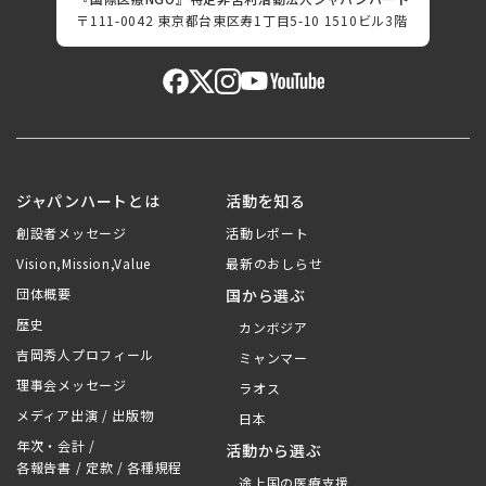
〒111-0042 東京都台東区寿1丁目5-10 1510ビル3階
ジャパンハートとは
活動を知る
創設者メッセージ
活動レポート
Vision,Mission,Value
最新のおしらせ
団体概要
国から選ぶ
歴史
カンボジア
吉岡秀人プロフィール
ミャンマー
理事会メッセージ
ラオス
メディア出演 / 出版物
日本
年次・会計 /
活動から選ぶ
各報告書 / 定款 / 各種規程
途上国の医療支援