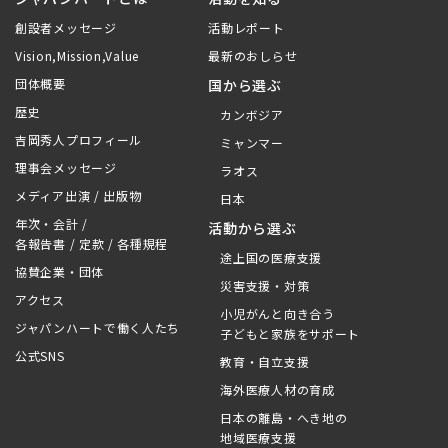
創設者メッセージ
活動レポート
Vision,Mission,Value
最新のおしらせ
団体概要
国から選ぶ
歴史
カンボジア
吉岡秀人プロフィール
ミャンマー
理事会メッセージ
ラオス
メディア出演 / 出版物
日本
年次・会計 /
活動から選ぶ
各報告書 / 定款 / 各種規程
途上国の医療支援
協賛企業・団体
災害支援・対策
アクセス
小児がんと向き合う
ジャパンハートで働く人たち
子どもと家族をサポート
公式SNS
教育・自立支援
海外医療人材の育成
日本の離島・へき地の
地域医療支援