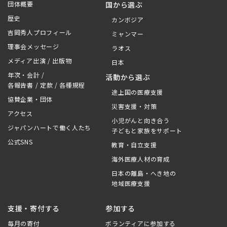
団体概要
国から選ぶ
歴史
カンボジア
吉岡秀人プロフィール
ミャンマー
理事会メッセージ
ラオス
メディア出演 / 出版物
日本
年次・会計 /
活動から選ぶ
各報告書 / 定款 / 各種規程
途上国の医療支援
協賛企業・団体
災害支援・対策
アクセス
小児がんと向き合う
ジャパンハートで働く人たち
子どもと家族をサポート
公式SNS
教育・自立支援
海外医療人材の育成
日本の離島・へき地の
地域医療支援
支援・寄付する
参加する
毎月の寄付
ボランティアに参加する