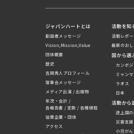
ジャパンハートとは
活動を知
創設者メッセージ
活動レポー
Vision,Mission,Value
最新のおし
団体概要
国から選
歴史
カンボジ
吉岡秀人プロフィール
ミャンマ
理事会メッセージ
ラオス
メディア出演 / 出版物
日本
年次・会計 /
活動から
各報告書 / 定款 / 各種規程
途上国の
協賛企業・団体
災害支援
アクセス
小児がん