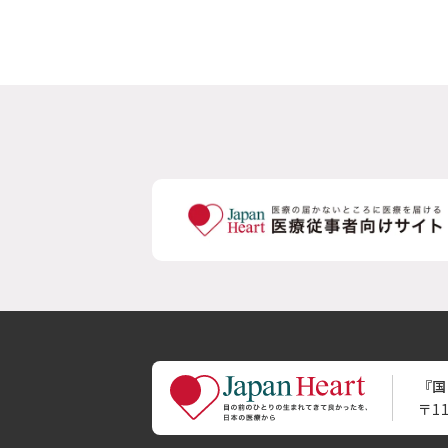
『国
〒1