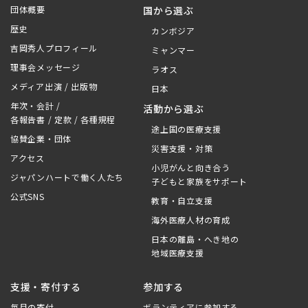
団体概要
国から選ぶ
歴史
カンボジア
吉岡秀人プロフィール
ミャンマー
理事会メッセージ
ラオス
メディア出演 / 出版物
日本
年次・会計 /
活動から選ぶ
各報告書 / 定款 / 各種規程
途上国の医療支援
協賛企業・団体
災害支援・対策
アクセス
小児がんと向き合う
ジャパンハートで働く人たち
子どもと家族をサポート
公式SNS
教育・自立支援
海外医療人材の育成
日本の離島・へき地の
地域医療支援
支援・寄付する
参加する
毎月の寄付
ボランティアに参加する