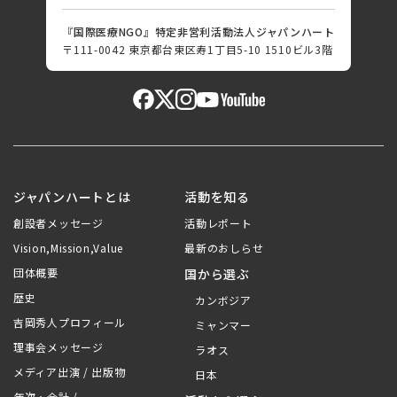
『国際医療NGO』特定非営利活動法人ジャパンハート
〒111-0042 東京都台東区寿1丁目5-10 1510ビル3階
ジャパンハートとは
活動を知る
創設者メッセージ
活動レポート
Vision,Mission,Value
最新のおしらせ
団体概要
国から選ぶ
歴史
カンボジア
吉岡秀人プロフィール
ミャンマー
理事会メッセージ
ラオス
メディア出演 / 出版物
日本
年次・会計 /