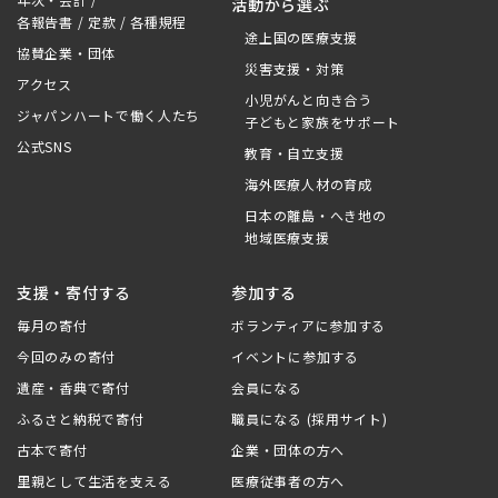
活動から選ぶ
各報告書 / 定款 / 各種規程
途上国の医療支援
協賛企業・団体
災害支援・対策
アクセス
小児がんと向き合う
ジャパンハートで働く人たち
子どもと家族をサポート
公式SNS
教育・自立支援
海外医療人材の育成
日本の離島・へき地の
地域医療支援
支援・寄付する
参加する
毎月の寄付
ボランティアに参加する
今回のみの寄付
イベントに参加する
遺産・香典で寄付
会員になる
ふるさと納税で寄付
職員になる (採用サイト)
古本で寄付
企業・団体の方へ
里親として生活を支える
医療従事者の方へ