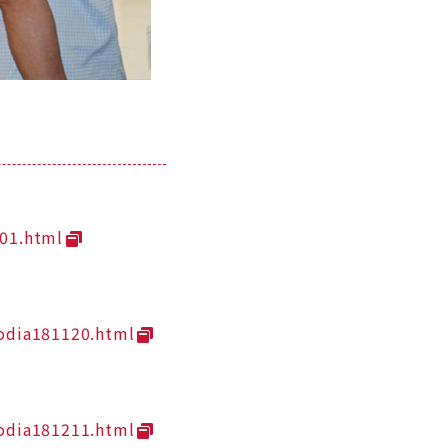
-01.html
odia181120.html
odia181211.html