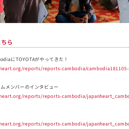
こちら
ambodiaにTOYOTAがやってきた！
heart.org/reports/reports-cambodia/cambodia181105
ームメンバーのインタビュー
heart.org/reports/reports-cambodia/japanheart_camb
heart.org/reports/reports-cambodia/japanheart_camb