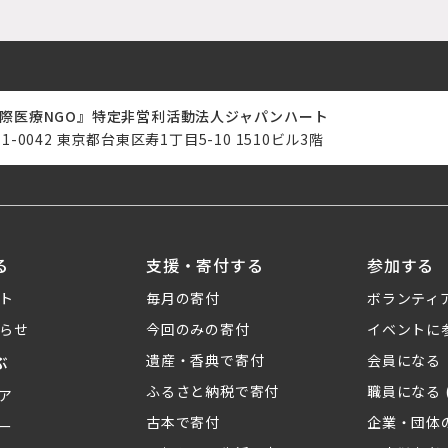
際医療NGO』特定非営利活動法人ジャパンハート
11-0042 東京都台東区寿1丁目5-10 1510ビル3階
る
支援・寄付する
参加する
ト
毎月の寄付
ボランティ
らせ
今回のみの寄付
イベントに
ぶ
遺産・香典で寄付
会員になる
ふるさと納税で寄付
職員になる 
ア
古本で寄付
企業・団体
ー