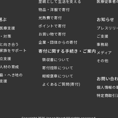
里親として生活を支える
医療従事者
物品・洋服で寄付
光熱費で寄付
選ぶ
お知らせ
ポイントで寄付
医療支援
プレスリリ
お買い物で寄付
・対策
ご支援
企業・団体からの寄付
と向き合う
事務局
家族をサポート
寄付に関する手続き・ご案内
メディア
立支援
領収書について
その他
人材の育成
寄付控除について
島・へき地の
紺綬褒章について
お問い合
支援
よくあるご質問(寄付)
個人情報の
特定商取引
Copyright 2026 Japan Heart All rights reserved.