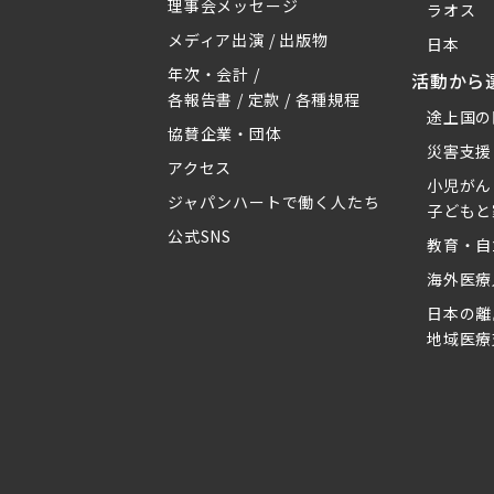
理事会メッセージ
ラオス
メディア出演 / 出版物
日本
年次・会計 /
活動から
各報告書 / 定款 / 各種規程
途上国の
協賛企業・団体
災害支援
アクセス
小児がん
ジャパンハートで働く人たち
子どもと
公式SNS
教育・自
海外医療
日本の離
地域医療