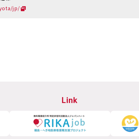
yota/jp/
Link