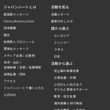
ジャパンハートとは
活動を知る
創設者メッセージ
活動レポート
Vision,Mission,Value
最新のおしらせ
団体概要
国から選ぶ
歴史
カンボジア
吉岡秀人プロフィール
ミャンマー
理事会メッセージ
ラオス
メディア出演 / 出版物
日本
年次・会計 /
活動から選ぶ
各報告書 / 定款 / 各種規程
途上国の医療支援
協賛企業・団体
災害支援・対策
アクセス
小児がんと向き合う
ジャパンハートで働く人たち
子どもと家族をサポート
公式SNS
教育・自立支援
海外医療人材の育成
日本の離島・へき地の