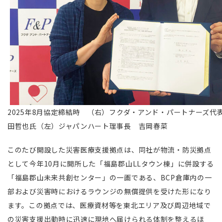
2025年8月協定締結時 （右）フクダ・アンド・パートナーズ代
田哲也氏（左）ジャパンハート理事長 吉岡春菜
このたび開設した災害医療支援拠点は、同社が物流・防災拠点
として今年10月に開所した「福島郡山LLタウン棟」に併設する
「福島郡山未来共創センター」の一画である、BCP倉庫内の一
部および災害時におけるラウンジの無償提供を受けた形になり
ます。この拠点では、医療資材等を東北エリア及び周辺地域で
の災害支援出動時に迅速に現地へ届けられる体制を整えるほ