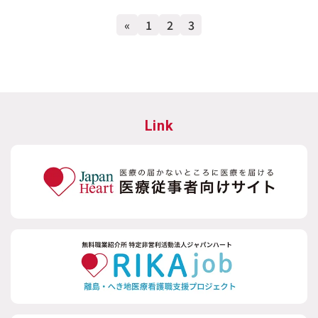
«
1
2
3
Link