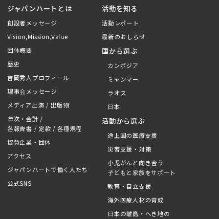
ジャパンハートとは
活動を知る
創設者メッセージ
活動レポート
Vision,Mission,Value
最新のおしらせ
団体概要
国から選ぶ
歴史
カンボジア
吉岡秀人プロフィール
ミャンマー
理事会メッセージ
ラオス
メディア出演 / 出版物
日本
年次・会計 /
活動から選ぶ
各報告書 / 定款 / 各種規程
途上国の医療支援
協賛企業・団体
災害支援・対策
アクセス
小児がんと向き合う
ジャパンハートで働く人たち
子どもと家族をサポート
公式SNS
教育・自立支援
海外医療人材の育成
日本の離島・へき地の