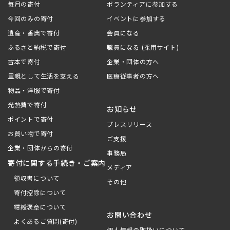
毎月の寄付
ボランティアに参加する
今回のみの寄付
イベントに参加する
遺産・香典で寄付
会員になる
ふるさと納税で寄付
職員になる (採用サイト)
古本で寄付
企業・団体の方へ
里親として生活を支える
医療従事者の方へ
物品・洋服で寄付
光熱費で寄付
お知らせ
ポイントで寄付
プレスリリース
お買い物で寄付
ご支援
企業・団体からの寄付
事務局
寄付に関する手続き・ご案内
メディア
領収書について
その他
寄付控除について
紺綬褒章について
お問い合わせ
よくあるご質問(寄付)
個人情報の取扱いについて