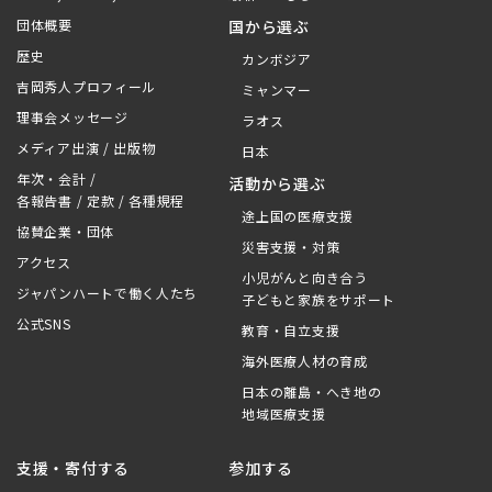
団体概要
国から選ぶ
歴史
カンボジア
吉岡秀人プロフィール
ミャンマー
理事会メッセージ
ラオス
メディア出演 / 出版物
日本
年次・会計 /
活動から選ぶ
各報告書 / 定款 / 各種規程
途上国の医療支援
協賛企業・団体
災害支援・対策
アクセス
小児がんと向き合う
ジャパンハートで働く人たち
子どもと家族をサポート
公式SNS
教育・自立支援
海外医療人材の育成
日本の離島・へき地の
地域医療支援
支援・寄付する
参加する