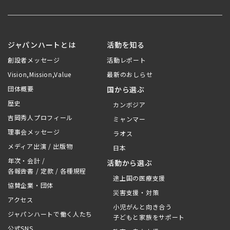
ジャパンハートとは
活動を知る
創設者メッセージ
活動レポート
Vision,Mission,Value
最新のおしらせ
団体概要
国から選ぶ
歴史
カンボジア
吉岡秀人プロフィール
ミャンマー
理事会メッセージ
ラオス
メディア出演 / 出版物
日本
年次・会計 /
活動から選ぶ
各報告書 / 定款 / 各種規程
途上国の医療支援
協賛企業・団体
災害支援・対策
アクセス
小児がんと向き合う
ジャパンハートで働く人たち
子どもと家族をサポート
公式SNS