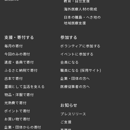
教育・自立支援
海外医療人材の育成
日本の離島・へき地の
地域医療支援
支援・寄付する
参加する
毎月の寄付
ボランティアに参加する
今回のみの寄付
イベントに参加する
遺産・香典で寄付
会員になる
ふるさと納税で寄付
職員になる (採用サイト)
古本で寄付
企業・団体の方へ
里親として生活を支える
医療従事者の方へ
物品・洋服で寄付
光熱費で寄付
お知らせ
ポイントで寄付
プレスリリース
お買い物で寄付
ご支援
企業・団体からの寄付
事務局