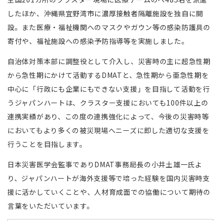
したほか、沖縄県宜野湾市に濃厚接触者隔離施設を独自に開
設。また医療・福祉機関へのマスクやガウン等の感染防護具の
寄付や、福祉施設への感染予防指導等を実施しました。
自治体対策本部に調整役として介入し、災害時の主に超急性期
から急性期にかけて活動するDMATと、急性期から亜急性期を
中心に「行政にも企業にもできない支援」を目指して活動を行
うジャパンハートは、クラスター支援においても100件以上の
連携実績があり、この度の連携強化によって、今後の災害時等
においてもより多くの被災現場へニーズに即した適切な支援を
行うことを目指します。
日本災害医学会監事でありDMAT事務局長の小井土雄一氏よ
り、ジャパンハートが海外支援等で培った経験を国内災害時支
援に活かしていくことや、人材育成面での協働について期待の
言葉をいただいています。