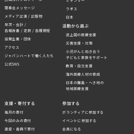
ミャンマー
理事会メッセージ
ラオス
メディア出演 / 出版物
日本
年次・会計 /
活動から選ぶ
各報告書 / 定款 / 各種規程
途上国の医療支援
協賛企業・団体
災害支援・対策
アクセス
小児がんと向き合う
ジャパンハートで働く人たち
子どもと家族をサポート
公式SNS
教育・自立支援
海外医療人材の育成
日本の離島・へき地の
地域医療支援
支援・寄付する
参加する
毎月の寄付
ボランティアに参加する
今回のみの寄付
イベントに参加する
遺産・香典で寄付
会員になる