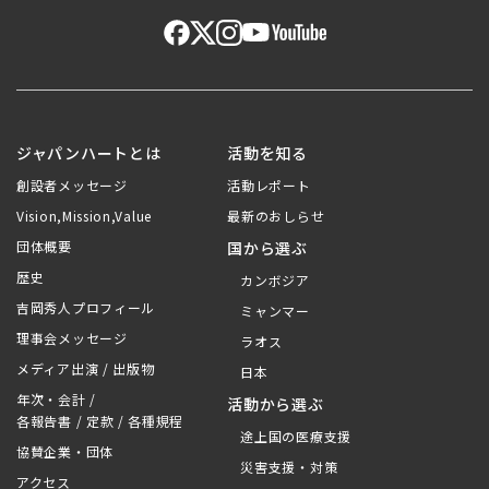
ジャパンハートとは
活動を知る
創設者メッセージ
活動レポート
Vision,Mission,Value
最新のおしらせ
団体概要
国から選ぶ
歴史
カンボジア
吉岡秀人プロフィール
ミャンマー
理事会メッセージ
ラオス
メディア出演 / 出版物
日本
年次・会計 /
活動から選ぶ
各報告書 / 定款 / 各種規程
途上国の医療支援
協賛企業・団体
災害支援・対策
アクセス