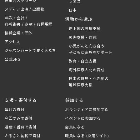
理事会メッセージ
ラオス
メディア出演 / 出版物
日本
年次・会計 /
活動から選ぶ
各報告書 / 定款 / 各種規程
途上国の医療支援
協賛企業・団体
災害支援・対策
アクセス
小児がんと向き合う
ジャパンハートで働く人たち
子どもと家族をサポート
公式SNS
教育・自立支援
海外医療人材の育成
日本の離島・へき地の
地域医療支援
支援・寄付する
参加する
毎月の寄付
ボランティアに参加する
今回のみの寄付
イベントに参加する
遺産・香典で寄付
会員になる
ふるさと納税で寄付
職員になる (採用サイト)