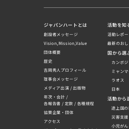
ジャパンハートとは
活動を知
創設者メッセージ
活動レポー
Vision,Mission,Value
最新のおし
団体概要
国から選
歴史
カンボジ
吉岡秀人プロフィール
ミャンマ
理事会メッセージ
ラオス
メディア出演 / 出版物
日本
年次・会計 /
活動から
各報告書 / 定款 / 各種規程
途上国の
協賛企業・団体
災害支援
アクセス
小児がん