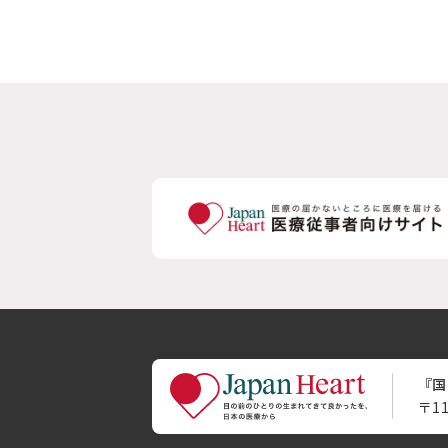
『国
〒1