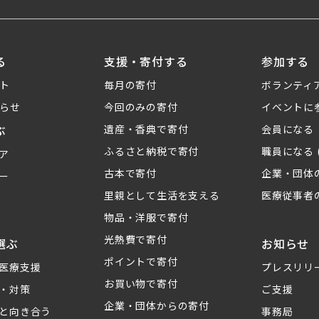
る
支援・寄付する
参加する
ト
毎月の寄付
ボランティ
らせ
今回のみの寄付
イベントに
ぶ
遺産・香典で寄付
会員になる
ふるさと納税で寄付
職員になる 
ア
古本で寄付
企業・団体
ー
里親として生活を支える
医療従事者
物品・洋服で寄付
光熱費で寄付
選ぶ
お知らせ
ポイントで寄付
医療支援
プレスリリ
お買い物で寄付
・対策
ご支援
企業・団体からの寄付
と向き合う
事務局