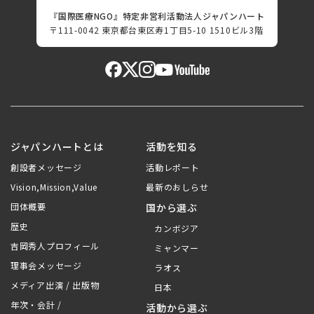
『国際医療NGO』特定非営利活動法人ジャパンハート
〒111-0042 東京都台東区寿1丁目5-10 1510ビル3階
ジャパンハートとは
活動を知る
創設者メッセージ
活動レポート
Vision,Mission,Value
最新のおしらせ
団体概要
国から選ぶ
歴史
カンボジア
吉岡秀人プロフィール
ミャンマー
理事会メッセージ
ラオス
メディア出演 / 出版物
日本
年次・会計 /
活動から選ぶ