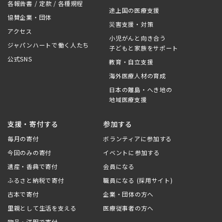
各報告書 / 定款 / 各種規程
途上国の医療支援
協賛企業・団体
災害支援・対策
アクセス
小児がんと向き合う
ジャパンハートで働く人たち
子どもと家族をサポート
公式SNS
教育・自立支援
海外医療人材の育成
日本の離島・へき地の
地域医療支援
支援・寄付する
参加する
毎月の寄付
ボランティアに参加する
今回のみの寄付
イベントに参加する
遺産・香典で寄付
会員になる
ふるさと納税で寄付
職員になる (採用サイト)
古本で寄付
企業・団体の方へ
里親として生活を支える
医療従事者の方へ
物品・洋服で寄付